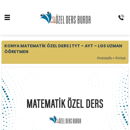
KONYA MATEMATIK ÖZEL DERS | TYT – AYT – LGS UZMAN
ÖĞRETMEN
Anasayfa
»
Konya