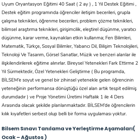
Uyum Oryantasyon Eğitimi 40 Saat ( 2 ay ) , 1 Yıl Destek Eğitimi ,
Destek eğitim programında öğrenciler iletişim becerileri, grupla
çalışma teknikleri, öğrenme becerileri, problem çözme teknikleri,
bilimsel araştırma teknikleri, girişimcilik, eleştirel düşünme, yaratıcı
düşünme, karar verme, kaynakları etkin kullanma; Fen Bilimleri,
Matematik, Türkçe, Sosyal Bilimler, Yabancı Dil, Bilişim Teknolojileri,
Teknoloji Ve Tasarım, Görsel Sanatlar, Müzik ve benzeri alanlar ile
ilişkilendirilerek eğitime alınırlar. Bireysel Yetenekleri Fark Ettirme 2
Yıl Sürmektedir, Özel Yetenekleri Geliştirme ( Bu programda,
BİLSEM’e soyut ve genel bir zihinsel yetenekle gelen öğrencinin
yeteneğinin performansa dönüştüğü özel alan artık tespit edilmiş
durumdadır ) ve Proje Yönetimi Üretimi Haftalık 1 ile 4 Ders
Arasında olacak şekilde planlanmaktadır. BİLSEM’de öğrencilerin
kılık kıyafetleri serbest olup belli bir forma uygulaması yoktur.
Bilsem Sınavı Tanılama ve Yerleştirme Aşamaları(
Ocak – Ağustos )