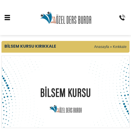
BILSEM KURSU KIRIKKALE
Anasayfa
»
Kırıkkale