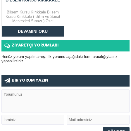
BILSEM KURSU KIRIKKALE
Bilsem Kursu Kırıkkale Bilsem
Kursu Kırıkkale ( Bilim ve Sanat
Merkezleri Sınavı ) Özel
Yetenekli Çocukların
potansiyellerini tespit etmek
DEVAMINI OKU
amacıyla MEB tarafından
yapılan sınavdır. Bilim ve Sanat
Merkezlerinin Kısaltılması olarak
ZİYARETÇİ YORUMLARI
adlandırılan Bilsemler Okul
Sonrası özel yetkili öğrencilerin
ek olarak eğitim...
Henüz yorum yapılmamış. İlk yorumu aşağıdaki form aracılığıyla siz
yapabilirsiniz.
BİR YORUM YAZIN