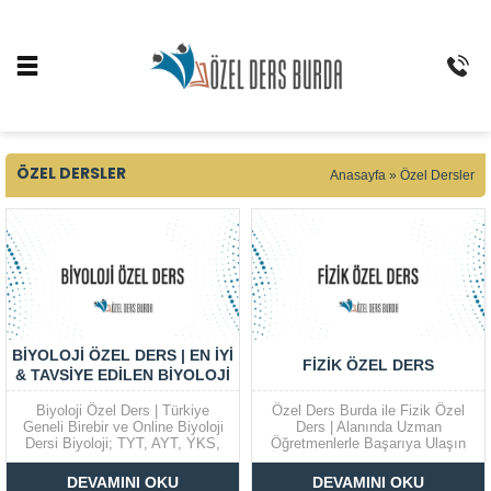
ÖZEL DERSLER
Anasayfa
»
Özel Dersler
BİYOLOJİ ÖZEL DERS | EN İYI
FİZİK ÖZEL DERS
& TAVSIYE EDILEN BIYOLOJI
HOCALARI
Biyoloji Özel Ders | Türkiye
Özel Ders Burda ile Fizik Özel
Geneli Birebir ve Online Biyoloji
Ders | Alanında Uzman
Dersi Biyoloji; TYT, AYT, YKS,
Öğretmenlerle Başarıya Ulaşın
LGS, KPSS, ALES ve üniversite
Özel Ders Burda, fizik dersinde
hazırlık süreçlerinde öğrencilerin
zorlanan öğrenciler için alanında
DEVAMINI OKU
DEVAMINI OKU