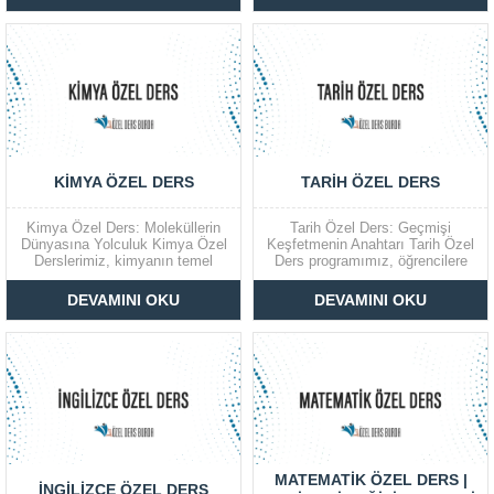
en çok zorlandığı derslerden
uzman öğretmenlerle birebir fizik
biridir.Ezbere dayalı gibi görünen
özel ders hizmeti sunan, Türkiye
ancak yorum, analiz ve konu
genelinde güvenilir bir özel ders
bütünlüğü gerektiren biyoloji
platformudur. Google ve sosyal...
dersinde...
KİMYA ÖZEL DERS
TARİH ÖZEL DERS
Kimya Özel Ders: Moleküllerin
Tarih Özel Ders: Geçmişi
Dünyasına Yolculuk Kimya Özel
Keşfetmenin Anahtarı Tarih Özel
Derslerimiz, kimyanın temel
Ders programımız, öğrencilere
kavramlarından karmaşık
tarih bilgisini en etkili ve anlaşılır
kimyasal reaksiyonlara kadar
şekilde sunmayı amaçlayan,
DEVAMINI OKU
DEVAMINI OKU
geniş bir yelpazede, öğrencilere
Türkiye’nin en yetkin tarih
derinlemesine bir öğrenim fırsatı
öğretmenleri tarafından verilen
sunuyor. Türkiye’nin en tecrübeli
birebir bir eğitim sürecidir.
kimya öğretmenleri eşliğinde
İlköğretimden liseye, üniversite
sunulan bu eğitim programı, lise
hazırlıktan KPSS’ye kadar her
ve üniversite hazırlık
seviyeden öğrenciye...
öğrencilerine,...
MATEMATIK ÖZEL DERS |
İNGİLİZCE ÖZEL DERS