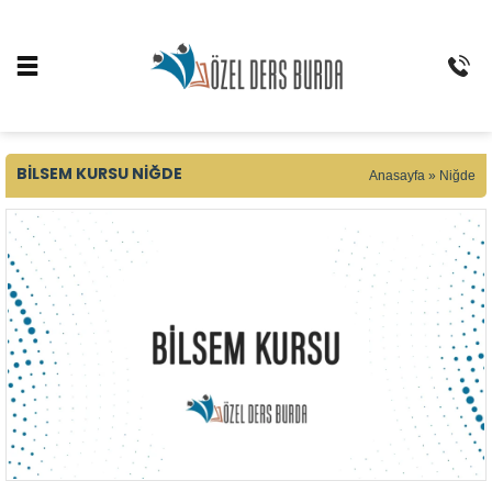
BILSEM KURSU NIĞDE
Anasayfa
»
Niğde