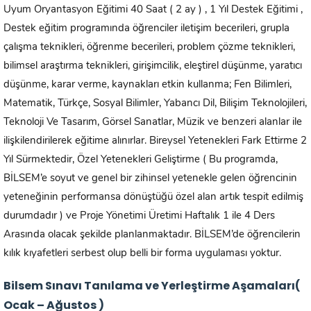
Uyum Oryantasyon Eğitimi 40 Saat ( 2 ay ) , 1 Yıl Destek Eğitimi ,
Destek eğitim programında öğrenciler iletişim becerileri, grupla
çalışma teknikleri, öğrenme becerileri, problem çözme teknikleri,
bilimsel araştırma teknikleri, girişimcilik, eleştirel düşünme, yaratıcı
düşünme, karar verme, kaynakları etkin kullanma; Fen Bilimleri,
Matematik, Türkçe, Sosyal Bilimler, Yabancı Dil, Bilişim Teknolojileri,
Teknoloji Ve Tasarım, Görsel Sanatlar, Müzik ve benzeri alanlar ile
ilişkilendirilerek eğitime alınırlar. Bireysel Yetenekleri Fark Ettirme 2
Yıl Sürmektedir, Özel Yetenekleri Geliştirme ( Bu programda,
BİLSEM’e soyut ve genel bir zihinsel yetenekle gelen öğrencinin
yeteneğinin performansa dönüştüğü özel alan artık tespit edilmiş
durumdadır ) ve Proje Yönetimi Üretimi Haftalık 1 ile 4 Ders
Arasında olacak şekilde planlanmaktadır. BİLSEM’de öğrencilerin
kılık kıyafetleri serbest olup belli bir forma uygulaması yoktur.
Bilsem Sınavı Tanılama ve Yerleştirme Aşamaları(
Ocak – Ağustos )