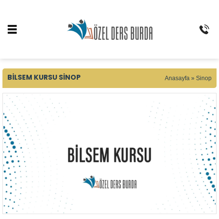
BILSEM KURSU SINOP
Anasayfa
»
Sinop