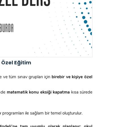
 Özel Eğitim
se ve tüm sınav grupları için
birebir ve kişiye özel
inde
matematik konu eksiği kapatma
kısa sürede
y
programları ile sağlam bir temel oluşturulur.
Modeli’ne tam uyumlu olarak planlanır; okul