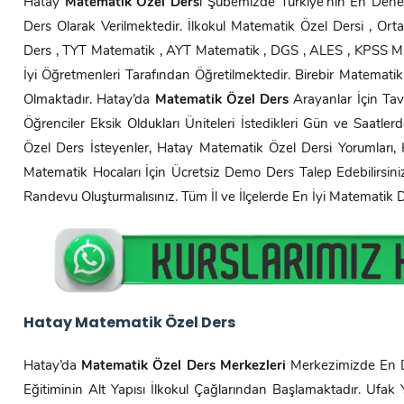
Hatay
Matematik Özel Ders
i Şubemizde Türkiye’nin En Dene
Ders Olarak Verilmektedir. İlkokul Matematik Özel Dersi , O
Ders , TYT Matematik , AYT Matematik , DGS , ALES , KPSS Mat
İyi Öğretmenleri Tarafından Öğretilmektedir. Birebir Matematik
Olmaktadır. Hatay’da
Matematik Özel Ders
Arayanlar İçin Tav
Öğrenciler Eksik Oldukları Üniteleri İstedikleri Gün ve Saatlerd
Özel Ders İsteyenler, Hatay Matematik Özel Dersi Yorumları,
Matematik Hocaları İçin Ücretsiz Demo Ders Talep Edebilirsi
Randevu Oluşturmalısınız. Tüm İl ve İlçelerde En İyi Matematik
Hatay
Matematik Özel Ders
Hatay’da
Matematik Özel Ders Merkezleri
Merkezimizde En D
Eğitiminin Alt Yapısı İlkokul Çağlarından Başlamaktadır. Ufak 