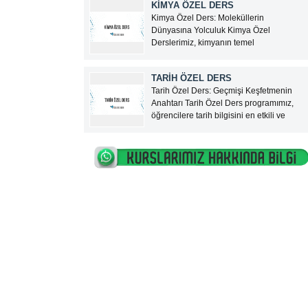
KİMYA ÖZEL DERS
hizmeti sunan, Türkiye genelinde
Kimya Özel Ders: Moleküllerin
güvenilir bir özel ders platformudur.
Dünyasına Yolculuk Kimya Özel
Google ve sosyal...
Derslerimiz, kimyanın temel
kavramlarından karmaşık kimyasal
reaksiyonlara kadar geniş bir yelpazede,
TARİH ÖZEL DERS
öğrencilere derinlemesine bir öğrenim
Tarih Özel Ders: Geçmişi Keşfetmenin
fırsatı sunuyor. Türkiye’nin en tecrübeli
Anahtarı Tarih Özel Ders programımız,
kimya öğretmenleri eşliğinde sunulan bu
öğrencilere tarih bilgisini en etkili ve
eğitim programı, lise ve üniversite hazırlık
anlaşılır şekilde sunmayı amaçlayan,
öğrencilerine,...
Türkiye’nin en yetkin tarih öğretmenleri
tarafından verilen birebir bir eğitim
sürecidir. İlköğretimden liseye, üniversite
hazırlıktan KPSS’ye kadar her seviyeden
öğrenciye...