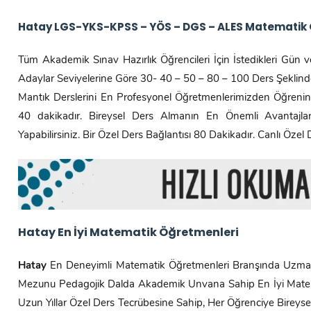
Hatay LGS-YKS-KPSS – YÖS – DGS – ALES Matematik 
Tüm Akademik Sınav Hazırlık Öğrencileri İçin İstedikleri Gün ve
Adaylar Seviyelerine Göre 30- 40 – 50 – 80 – 100 Ders Şeklinde 
Mantık Derslerini En Profesyonel Öğretmenlerimizden Öğrenin.
40 dakikadır. Bireysel Ders Almanın En Önemli Avantajlar
Yapabilirsiniz. Bir Özel Ders Bağlantısı 80 Dakikadır. Canlı Özel
Hatay En İyi Matematik Öğretmenleri
Hatay
En Deneyimli Matematik Öğretmenleri Branşında Uzman
Mezunu Pedagojik Dalda Akademik Unvana Sahip En İyi Matem
Uzun Yıllar Özel Ders Tecrübesine Sahip, Her Öğrenciye Bireysel