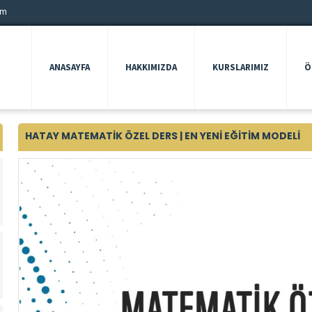
om
ANASAYFA
HAKKIMIZDA
KURSLARIMIZ
Ö
HATAY MATEMATIK ÖZEL DERS | EN YENI EĞITIM MODELI