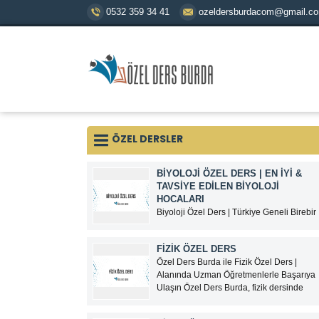
0532 359 34 41
ozeldersburdacom@gmail.c
ÖZEL DERSLER
BİYOLOJİ ÖZEL DERS | EN İYI &
TAVSIYE EDILEN BIYOLOJI
HOCALARI
Biyoloji Özel Ders | Türkiye Geneli Birebir
ve Online Biyoloji Dersi Biyoloji; TYT,
AYT, YKS, LGS, KPSS, ALES ve
FİZİK ÖZEL DERS
üniversite hazırlık süreçlerinde
Özel Ders Burda ile Fizik Özel Ders |
öğrencilerin en çok zorlandığı derslerden
Alanında Uzman Öğretmenlerle Başarıya
biridir.Ezbere dayalı gibi görünen ancak
Ulaşın Özel Ders Burda, fizik dersinde
yorum, analiz ve konu bütünlüğü
zorlanan öğrenciler için alanında uzman
gerektiren biyoloji dersinde...
öğretmenlerle birebir fizik özel ders