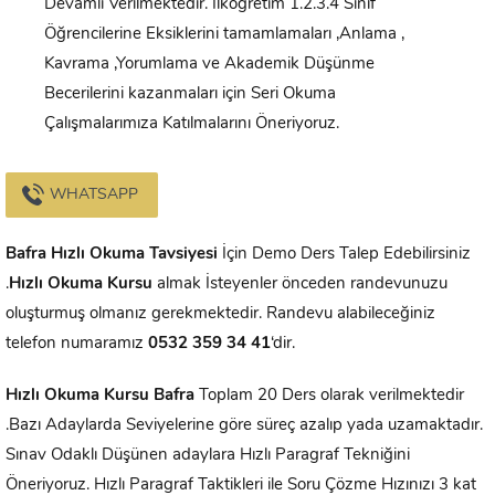
Devamlı Verilmektedir. İlköğretim 1.2.3.4 Sınıf
Öğrencilerine Eksiklerini tamamlamaları ,Anlama ,
Kavrama ,Yorumlama ve Akademik Düşünme
Becerilerini kazanmaları için Seri Okuma
Çalışmalarımıza Katılmalarını Öneriyoruz.
WHATSAPP
Bafra
Hızlı Okuma Tavsiyesi
İçin Demo Ders Talep Edebilirsiniz
.
Hızlı Okuma Kursu
almak İsteyenler önceden randevunuzu
oluşturmuş olmanız gerekmektedir. Randevu alabileceğiniz
telefon numaramız
0532 359 34 41
‘dir.
Hızlı Okuma Kursu
Bafra
Toplam 20 Ders olarak verilmektedir
.Bazı Adaylarda Seviyelerine göre süreç azalıp yada uzamaktadır.
Sınav Odaklı Düşünen adaylara Hızlı Paragraf Tekniğini
Öneriyoruz. Hızlı Paragraf Taktikleri ile Soru Çözme Hızınızı 3 kat