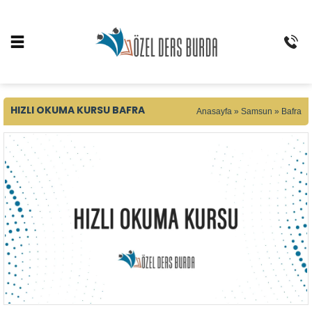
HIZLI OKUMA KURSU BAFRA
Anasayfa
»
Samsun
»
Bafra