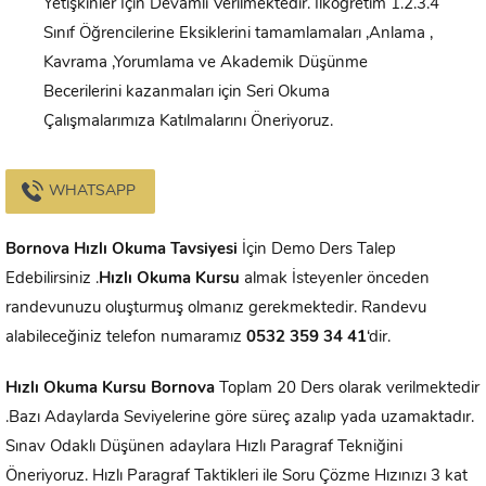
Yetişkinler İçin Devamlı Verilmektedir. İlköğretim 1.2.3.4
Sınıf Öğrencilerine Eksiklerini tamamlamaları ,Anlama ,
Kavrama ,Yorumlama ve Akademik Düşünme
Becerilerini kazanmaları için Seri Okuma
Çalışmalarımıza Katılmalarını Öneriyoruz.
WHATSAPP
Bornova
Hızlı Okuma Tavsiyesi
İçin Demo Ders Talep
Edebilirsiniz .
Hızlı Okuma Kursu
almak İsteyenler önceden
randevunuzu oluşturmuş olmanız gerekmektedir. Randevu
alabileceğiniz telefon numaramız
0532 359 34 41
‘dir.
Hızlı Okuma Kursu
Bornova
Toplam 20 Ders olarak verilmektedir
.Bazı Adaylarda Seviyelerine göre süreç azalıp yada uzamaktadır.
Sınav Odaklı Düşünen adaylara Hızlı Paragraf Tekniğini
Öneriyoruz. Hızlı Paragraf Taktikleri ile Soru Çözme Hızınızı 3 kat