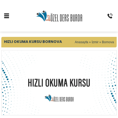
HIZLI OKUMA KURSU BORNOVA
Anasayfa
»
İzmir
»
Bornova