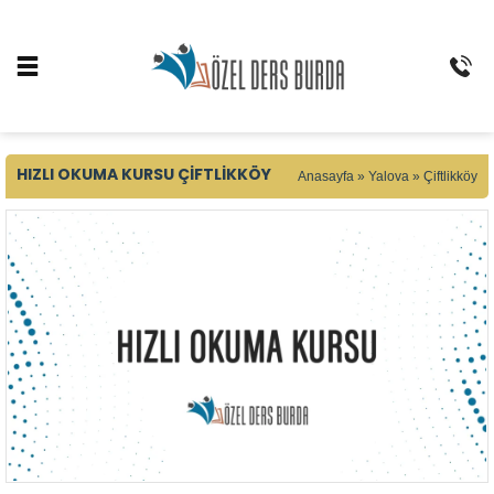
HIZLI OKUMA KURSU ÇIFTLIKKÖY
Anasayfa
»
Yalova
»
Çiftlikköy