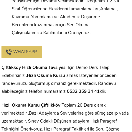
Yetişkinler İçin Devamlı Verilmektedir. İlköğretim 1.2.3.4
Sınıf Öğrencilerine Eksiklerini tamamlamaları ,Anlama ,
Kavrama ,Yorumlama ve Akademik Düşünme
Becerilerini kazanmaları için Seri Okuma
Çalışmalarımıza Katılmalarını Öneriyoruz.
WHATSAPP
Çiftlikköy
Hızlı Okuma Tavsiyesi
İçin Demo Ders Talep
Edebilirsiniz .
Hızlı Okuma Kursu
almak İsteyenler önceden
randevunuzu oluşturmuş olmanız gerekmektedir. Randevu
alabileceğiniz telefon numaramız
0532 359 34 41
‘dir.
Hızlı Okuma Kursu
Çiftlikköy
Toplam 20 Ders olarak
verilmektedir .Bazı Adaylarda Seviyelerine göre süreç azalıp yada
uzamaktadır. Sınav Odaklı Düşünen adaylara Hızlı Paragraf
Tekniğini Öneriyoruz. Hızlı Paragraf Taktikleri ile Soru Çözme