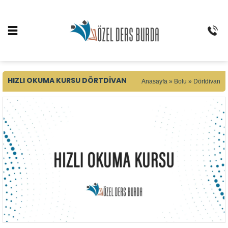
HIZLI OKUMA KURSU DÖRTDIVAN
Anasayfa
»
Bolu
»
Dörtdivan