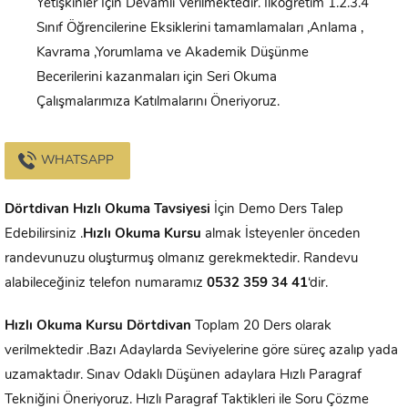
Yetişkinler İçin Devamlı Verilmektedir. İlköğretim 1.2.3.4
Sınıf Öğrencilerine Eksiklerini tamamlamaları ,Anlama ,
Kavrama ,Yorumlama ve Akademik Düşünme
Becerilerini kazanmaları için Seri Okuma
Çalışmalarımıza Katılmalarını Öneriyoruz.
WHATSAPP
Dörtdivan
Hızlı Okuma Tavsiyesi
İçin Demo Ders Talep
Edebilirsiniz .
Hızlı Okuma Kursu
almak İsteyenler önceden
randevunuzu oluşturmuş olmanız gerekmektedir. Randevu
alabileceğiniz telefon numaramız
0532 359 34 41
‘dir.
Hızlı Okuma Kursu
Dörtdivan
Toplam 20 Ders olarak
verilmektedir .Bazı Adaylarda Seviyelerine göre süreç azalıp yada
uzamaktadır. Sınav Odaklı Düşünen adaylara Hızlı Paragraf
Tekniğini Öneriyoruz. Hızlı Paragraf Taktikleri ile Soru Çözme