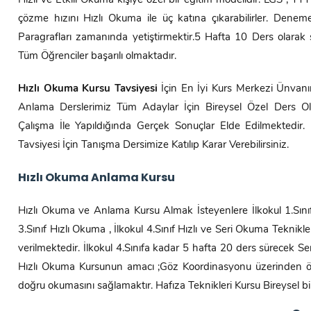
Hızlı ve Etkili Okuma kişiye özel bir eğitim modelidir. LGS , 
çözme hızını Hızlı Okuma ile üç katına çıkarabilirler. Dene
Paragrafları zamanında yetiştirmektir.5 Hafta 10 Ders olarak 
Tüm Öğrenciler başarılı olmaktadır.
Hızlı Okuma Kursu Tavsiyesi
İçin En İyi Kurs Merkezi Ünva
Anlama Derslerimiz Tüm Adaylar İçin Bireysel Özel Ders O
Çalışma İle Yapıldığında Gerçek Sonuçlar Elde Edilmektedir.
Tavsiyesi İçin Tanışma Dersimize Katılıp Karar Verebilirsiniz.
Hızlı Okuma Anlama Kursu
Hızlı Okuma ve Anlama Kursu Almak İsteyenlere İlkokul 1.Sınıf 
3.Sınıf Hızlı Okuma , İlkokul 4.Sınıf Hızlı ve Seri Okuma Teknikle
verilmektedir. İlkokul 4.Sınıfa kadar 5 hafta 20 ders sürecek S
Hızlı Okuma Kursunun amacı ;Göz Koordinasyonu üzerinden öğre
doğru okumasını sağlamaktır. Hafıza Teknikleri Kursu Bireysel bir