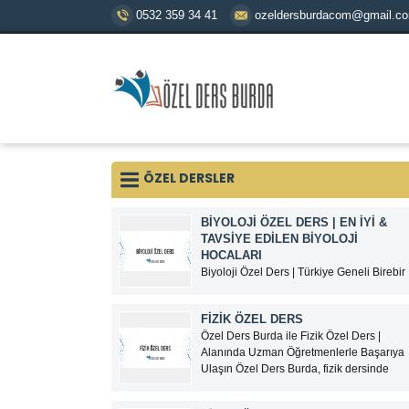
0532 359 34 41
ozeldersburdacom@gmail.c
ÖZEL DERSLER
BİYOLOJİ ÖZEL DERS | EN İYI &
TAVSIYE EDILEN BIYOLOJI
HOCALARI
Biyoloji Özel Ders | Türkiye Geneli Birebir
ve Online Biyoloji Dersi Biyoloji; TYT,
AYT, YKS, LGS, KPSS, ALES ve
FİZİK ÖZEL DERS
üniversite hazırlık süreçlerinde
Özel Ders Burda ile Fizik Özel Ders |
öğrencilerin en çok zorlandığı derslerden
Alanında Uzman Öğretmenlerle Başarıya
biridir.Ezbere dayalı gibi görünen ancak
Ulaşın Özel Ders Burda, fizik dersinde
yorum, analiz ve konu bütünlüğü
zorlanan öğrenciler için alanında uzman
gerektiren biyoloji dersinde...
öğretmenlerle birebir fizik özel ders