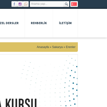
ZEL DERSLER
REHBERLIK
İLETİŞİM
Anasayfa
»
Sakarya
»
Erenler