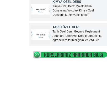
KİMYA ÖZEL DERS
hizmeti sunan, Türkiye genelinde
Kimya Özel Ders: Moleküllerin
güvenilir bir özel ders platformudur.
Dünyasına Yolculuk Kimya Özel
Google ve sosyal...
Derslerimiz, kimyanın temel
kavramlarından karmaşık kimyasal
reaksiyonlara kadar geniş bir yelpazede,
TARİH ÖZEL DERS
öğrencilere derinlemesine bir öğrenim
Tarih Özel Ders: Geçmişi Keşfetmenin
fırsatı sunuyor. Türkiye’nin en tecrübeli
Anahtarı Tarih Özel Ders programımız,
kimya öğretmenleri eşliğinde sunulan bu
öğrencilere tarih bilgisini en etkili ve
eğitim programı, lise ve üniversite hazırlık
anlaşılır şekilde sunmayı amaçlayan,
öğrencilerine,...
Türkiye’nin en yetkin tarih öğretmenleri
tarafından verilen birebir bir eğitim
sürecidir. İlköğretimden liseye, üniversite
hazırlıktan KPSS’ye kadar her seviyeden
öğrenciye...