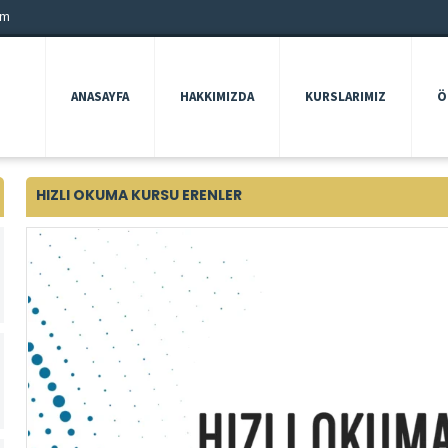
om
ANASAYFA
HAKKIMIZDA
KURSLARIMIZ
Ö
HIZLI OKUMA KURSU ERENLER