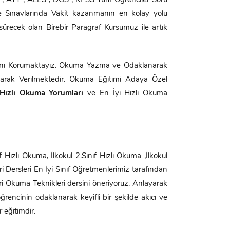
TYT , AYT , ALES , DGS , KPSS Tüm Öğrenciler Soru
me Sınavlarında Vakit kazanmanın en kolay yolu
sürecek olan Birebir Paragraf Kursumuz ile artık
nını Korumaktayız. Okuma Yazma ve Odaklanarak
larak Verilmektedir. Okuma Eğitimi Adaya Özel
Hızlı Okuma Yorumları
ve En İyi Hızlı Okuma
Hızlı Okuma, İlkokul 2.Sınıf Hızlı Okuma ,İlkokul
ri Dersleri En İyi Sınıf Öğretmenlerimiz tarafından
eri Okuma Teknikleri dersini öneriyoruz. Anlayarak
ncinin odaklanarak keyifli bir şekilde akıcı ve
 eğitimdir.