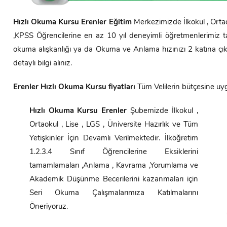
Hızlı Okuma Kursu
Erenler
Eğitim
Merkezimizde İlkokul , Orta
,KPSS Öğrencilerine en az 10 yıl deneyimli öğretmenlerimiz ta
okuma alışkanlığı ya da Okuma ve Anlama hızınızı 2 katına çı
detaylı bilgi alınız.
Erenler
Hızlı Okuma Kursu fiyatları
Tüm Velilerin bütçesine uy
Hızlı Okuma Kursu
Erenler
Şubemizde İlkokul ,
Ortaokul , Lise , LGS , Üniversite Hazırlık ve Tüm
Yetişkinler İçin Devamlı Verilmektedir. İlköğretim
1.2.3.4 Sınıf Öğrencilerine Eksiklerini
tamamlamaları ,Anlama , Kavrama ,Yorumlama ve
Akademik Düşünme Becerilerini kazanmaları için
Seri Okuma Çalışmalarımıza Katılmalarını
Öneriyoruz.