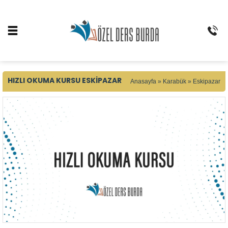
HIZLI OKUMA KURSU ESKIPAZAR
Anasayfa
»
Karabük
»
Eskipazar