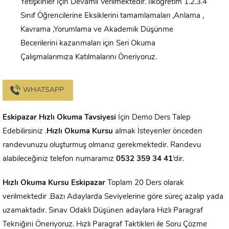
Yetişkinler İçin Devamlı Verilmektedir. İlköğretim 1.2.3.4
Sınıf Öğrencilerine Eksiklerini tamamlamaları ,Anlama ,
Kavrama ,Yorumlama ve Akademik Düşünme
Becerilerini kazanmaları için Seri Okuma
Çalışmalarımıza Katılmalarını Öneriyoruz.
WHATSAPP
Eskipazar
Hızlı Okuma Tavsiyesi
İçin Demo Ders Talep
Edebilirsiniz .
Hızlı Okuma Kursu
almak İsteyenler önceden
randevunuzu oluşturmuş olmanız gerekmektedir. Randevu
alabileceğiniz telefon numaramız
0532 359 34 41
‘dir.
Hızlı Okuma Kursu
Eskipazar
Toplam 20 Ders olarak
verilmektedir .Bazı Adaylarda Seviyelerine göre süreç azalıp yada
uzamaktadır. Sınav Odaklı Düşünen adaylara Hızlı Paragraf
Tekniğini Öneriyoruz. Hızlı Paragraf Taktikleri ile Soru Çözme