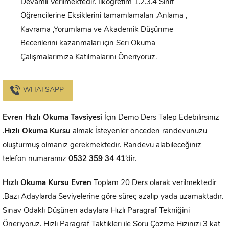
Devamlı Verilmektedir. İlköğretim 1.2.3.4 Sınıf
Öğrencilerine Eksiklerini tamamlamaları ,Anlama ,
Kavrama ,Yorumlama ve Akademik Düşünme
Becerilerini kazanmaları için Seri Okuma
Çalışmalarımıza Katılmalarını Öneriyoruz.
WHATSAPP
Evren
Hızlı Okuma Tavsiyesi
İçin Demo Ders Talep Edebilirsiniz
.
Hızlı Okuma Kursu
almak İsteyenler önceden randevunuzu
oluşturmuş olmanız gerekmektedir. Randevu alabileceğiniz
telefon numaramız
0532 359 34 41
‘dir.
Hızlı Okuma Kursu
Evren
Toplam 20 Ders olarak verilmektedir
.Bazı Adaylarda Seviyelerine göre süreç azalıp yada uzamaktadır.
Sınav Odaklı Düşünen adaylara Hızlı Paragraf Tekniğini
Öneriyoruz. Hızlı Paragraf Taktikleri ile Soru Çözme Hızınızı 3 kat