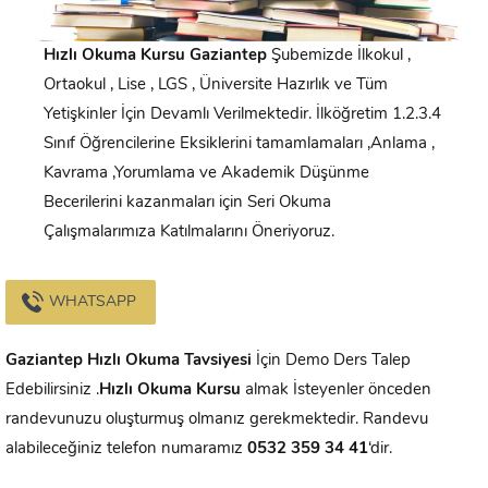
Hızlı Okuma Kursu
Gaziantep
Şubemizde İlkokul ,
Ortaokul , Lise , LGS , Üniversite Hazırlık ve Tüm
Yetişkinler İçin Devamlı Verilmektedir. İlköğretim 1.2.3.4
Sınıf Öğrencilerine Eksiklerini tamamlamaları ,Anlama ,
Kavrama ,Yorumlama ve Akademik Düşünme
Becerilerini kazanmaları için Seri Okuma
Çalışmalarımıza Katılmalarını Öneriyoruz.
WHATSAPP
Gaziantep
Hızlı Okuma Tavsiyesi
İçin Demo Ders Talep
Edebilirsiniz .
Hızlı Okuma Kursu
almak İsteyenler önceden
randevunuzu oluşturmuş olmanız gerekmektedir. Randevu
alabileceğiniz telefon numaramız
0532 359 34 41
‘dir.