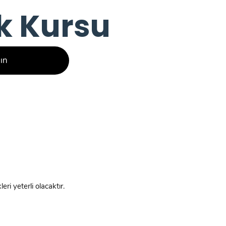
k Kursu
lın
ri yeterli olacaktır.