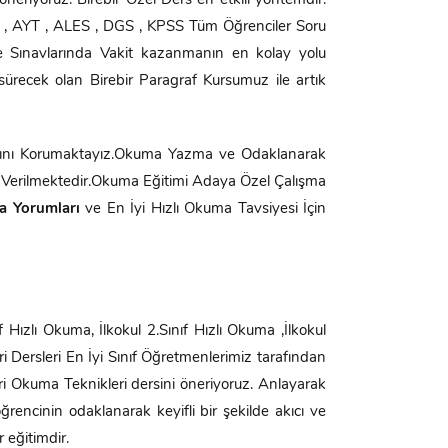
 öneriyoruz. Birebir Özel Ders en etkili yöntemdir.
TYT , AYT , ALES , DGS , KPSS Tüm Öğrenciler Soru
me Sınavlarında Vakit kazanmanın en kolay yolu
sürecek olan Birebir Paragraf Kursumuz ile artık
nını Korumaktayız.Okuma Yazma ve Odaklanarak
k Verilmektedir.Okuma Eğitimi Adaya Özel Çalışma
a Yorumları
ve En İyi Hızlı Okuma Tavsiyesi İçin
Hızlı Okuma, İlkokul 2.Sınıf Hızlı Okuma ,İlkokul
ri Dersleri En İyi Sınıf Öğretmenlerimiz tarafından
eri Okuma Teknikleri dersini öneriyoruz. Anlayarak
ncinin odaklanarak keyifli bir şekilde akıcı ve
 eğitimdir.