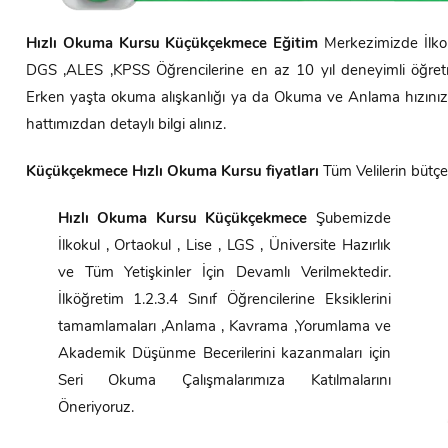
Hızlı Okuma Kursu
Küçükçekmece
Eğitim
Merkezimizde İlkok
DGS ,ALES ,KPSS Öğrencilerine en az 10 yıl deneyimli öğretme
Erken yaşta okuma alışkanlığı ya da Okuma ve Anlama hızınızı
hattımızdan detaylı bilgi alınız.
Küçükçekmece
Hızlı Okuma Kursu fiyatları
Tüm Velilerin bütç
Hızlı Okuma Kursu
Küçükçekmece
Şubemizde
İlkokul , Ortaokul , Lise , LGS , Üniversite Hazırlık
ve Tüm Yetişkinler İçin Devamlı Verilmektedir.
İlköğretim 1.2.3.4 Sınıf Öğrencilerine Eksiklerini
tamamlamaları ,Anlama , Kavrama ,Yorumlama ve
Akademik Düşünme Becerilerini kazanmaları için
Seri Okuma Çalışmalarımıza Katılmalarını
Öneriyoruz.