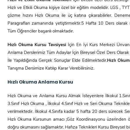
Hızlı ve Etkili Okuma Teknikleri
için birebir özel ders desteği
Hızlı ve Etkili Okuma kişiye özel bir eğitim modelidir. LGS , 
çözme hızını Hızlı Okuma ile üç katına çıkarabilirler. Dene
Paragrafları zamanında yetiştirmektir.5 Hafta 10 Ders olarak 
Tüm Öğrenciler başarılı olmaktadır.
Hızlı Okuma Kursu Tavsiyesi
İçin En İyi Kurs Merkezi Ünva
Anlama Derslerimiz Tüm Adaylar İçin Bireysel Özel Ders Olara
İle Yapıldığında Gerçek Sonuçlar Elde Edilmektedir.
Hızlı Okum
Tanışma Dersimize Katılıp Karar Verebilirsiniz.
Hızlı Okuma Anlama Kursu
Hızlı Okuma ve Anlama Kursu Almak İsteyenlere İlkokul 1.Sınıf 
3.Sınıf Hızlı Okuma , İlkokul 4.Sınıf Hızlı ve Seri Okuma Teknikle
verilmektedir. İlkokul 4.Sınıfa kadar 5 hafta 20 ders sürecek S
Hızlı Okuma Kursunun amacı ;Göz Koordinasyonu üzerinden öğre
doğru okumasını sağlamaktır. Hafıza Teknikleri Kursu Bireysel bir