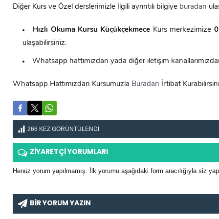
Diğer Kurs ve Özel derslerimizle İlgili ayrıntılı bilgiye
buradan
ulaş
Hızlı Okuma Kursu
Küçükçekmece
Kurs merkezimize
0
ulaşabilirsiniz.
Whatsapp hattımızdan yada diğer iletişim kanallarımızdan d
Whatsapp Hattımızdan Kursumuzla
Buradan
İrtibat Kurabilirsin
266
KEZ GÖRÜNTÜLENDI
ZİYARETÇİ YORUMLARI
Henüz yorum yapılmamış. İlk yorumu aşağıdaki form aracılığıyla siz yapab
BİR YORUM YAZIN