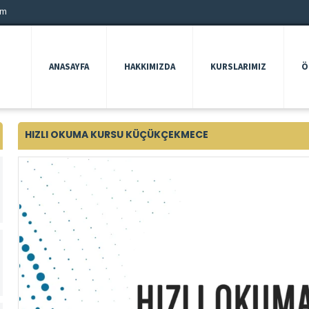
om
ANASAYFA
HAKKIMIZDA
KURSLARIMIZ
Ö
HIZLI OKUMA KURSU KÜÇÜKÇEKMECE