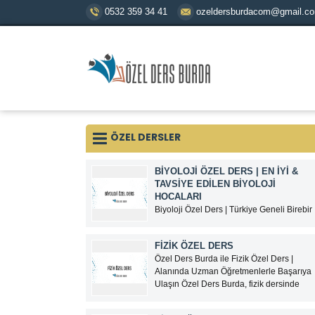
0532 359 34 41
ozeldersburdacom@gmail.c
ÖZEL DERSLER
BİYOLOJİ ÖZEL DERS | EN İYI &
TAVSIYE EDILEN BIYOLOJI
HOCALARI
Biyoloji Özel Ders | Türkiye Geneli Birebir
ve Online Biyoloji Dersi Biyoloji; TYT,
AYT, YKS, LGS, KPSS, ALES ve
FİZİK ÖZEL DERS
üniversite hazırlık süreçlerinde
Özel Ders Burda ile Fizik Özel Ders |
öğrencilerin en çok zorlandığı derslerden
Alanında Uzman Öğretmenlerle Başarıya
biridir.Ezbere dayalı gibi görünen ancak
Ulaşın Özel Ders Burda, fizik dersinde
yorum, analiz ve konu bütünlüğü
zorlanan öğrenciler için alanında uzman
gerektiren biyoloji dersinde...
öğretmenlerle birebir fizik özel ders