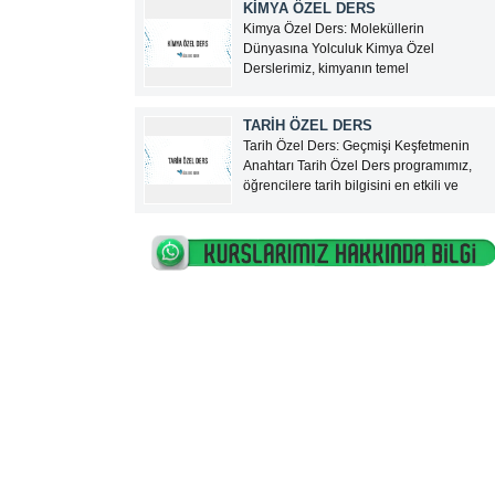
KİMYA ÖZEL DERS
hizmeti sunan, Türkiye genelinde
Kimya Özel Ders: Moleküllerin
güvenilir bir özel ders platformudur.
Dünyasına Yolculuk Kimya Özel
Google ve sosyal...
Derslerimiz, kimyanın temel
kavramlarından karmaşık kimyasal
reaksiyonlara kadar geniş bir yelpazede,
TARİH ÖZEL DERS
öğrencilere derinlemesine bir öğrenim
Tarih Özel Ders: Geçmişi Keşfetmenin
fırsatı sunuyor. Türkiye’nin en tecrübeli
Anahtarı Tarih Özel Ders programımız,
kimya öğretmenleri eşliğinde sunulan bu
öğrencilere tarih bilgisini en etkili ve
eğitim programı, lise ve üniversite hazırlık
anlaşılır şekilde sunmayı amaçlayan,
öğrencilerine,...
Türkiye’nin en yetkin tarih öğretmenleri
tarafından verilen birebir bir eğitim
sürecidir. İlköğretimden liseye, üniversite
hazırlıktan KPSS’ye kadar her seviyeden
öğrenciye...