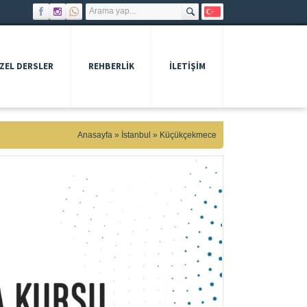
ZEL DERSLER
REHBERLIK
İLETİŞİM
Anasayfa
»
İstanbul
»
Küçükçekmece