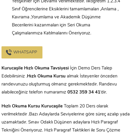
Yetişkinler İçin Devamlı Verilmektedir. İlköğretim 1.2.3.4
Sınıf Öğrencilerine Eksiklerini tamamlamaları ,Anlama ,
Kavrama ,Yorumlama ve Akademik Düşünme
Becerilerini kazanmaları için Seri Okuma
Çalışmalarımıza Katılmalarını Öneriyoruz.
WHATSAPP
Kurucaşile
Hızlı Okuma Tavsiyesi
İçin Demo Ders Talep
Edebilirsiniz .
Hızlı Okuma Kursu
almak İsteyenler önceden
randevunuzu oluşturmuş olmanız gerekmektedir. Randevu
alabileceğiniz telefon numaramız
0532 359 34 41
‘dir.
Hızlı Okuma Kursu
Kurucaşile
Toplam 20 Ders olarak
verilmektedir .Bazı Adaylarda Seviyelerine göre süreç azalıp yada
uzamaktadır. Sınav Odaklı Düşünen adaylara Hızlı Paragraf
Tekniğini Öneriyoruz. Hızlı Paragraf Taktikleri ile Soru Çözme