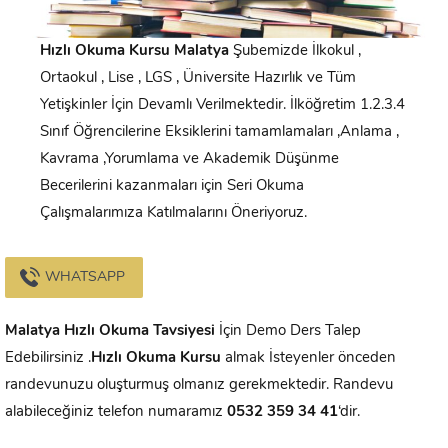
Hızlı Okuma Kursu
Malatya
Şubemizde İlkokul ,
Ortaokul , Lise , LGS , Üniversite Hazırlık ve Tüm
Yetişkinler İçin Devamlı Verilmektedir. İlköğretim 1.2.3.4
Sınıf Öğrencilerine Eksiklerini tamamlamaları ,Anlama ,
Kavrama ,Yorumlama ve Akademik Düşünme
Becerilerini kazanmaları için Seri Okuma
Çalışmalarımıza Katılmalarını Öneriyoruz.
WHATSAPP
Malatya
Hızlı Okuma Tavsiyesi
İçin Demo Ders Talep
Edebilirsiniz .
Hızlı Okuma Kursu
almak İsteyenler önceden
randevunuzu oluşturmuş olmanız gerekmektedir. Randevu
alabileceğiniz telefon numaramız
0532 359 34 41
‘dir.