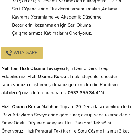
Yetişkinler İçin Devamlı Verilmektedir. İlköğretim 1.2.3.4
Sınıf Öğrencilerine Eksiklerini tamamlamaları ,Anlama ,
Kavrama ,Yorumlama ve Akademik Düşünme
Becerilerini kazanmaları için Seri Okuma
Çalışmalarımıza Katılmalarını Öneriyoruz.
WHATSAPP
Nallıhan
Hızlı Okuma Tavsiyesi
İçin Demo Ders Talep
Edebilirsiniz .
Hızlı Okuma Kursu
almak İsteyenler önceden
randevunuzu oluşturmuş olmanız gerekmektedir. Randevu
alabileceğiniz telefon numaramız
0532 359 34 41
‘dir.
Hızlı Okuma Kursu
Nallıhan
Toplam 20 Ders olarak verilmektedir
.Bazı Adaylarda Seviyelerine göre süreç azalıp yada uzamaktadır.
Sınav Odaklı Düşünen adaylara Hızlı Paragraf Tekniğini
Öneriyoruz. Hızlı Paragraf Taktikleri ile Soru Çözme Hızınızı 3 kat