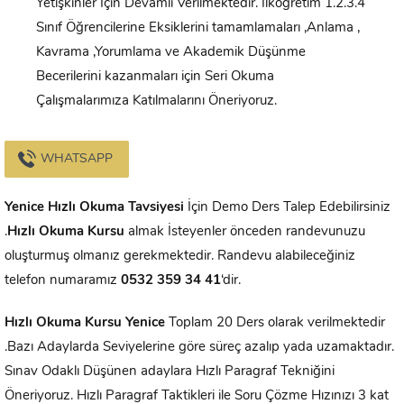
Yetişkinler İçin Devamlı Verilmektedir. İlköğretim 1.2.3.4
Sınıf Öğrencilerine Eksiklerini tamamlamaları ,Anlama ,
Kavrama ,Yorumlama ve Akademik Düşünme
Becerilerini kazanmaları için Seri Okuma
Çalışmalarımıza Katılmalarını Öneriyoruz.
WHATSAPP
Yenice
Hızlı Okuma Tavsiyesi
İçin Demo Ders Talep Edebilirsiniz
.
Hızlı Okuma Kursu
almak İsteyenler önceden randevunuzu
oluşturmuş olmanız gerekmektedir. Randevu alabileceğiniz
telefon numaramız
0532 359 34 41
‘dir.
Hızlı Okuma Kursu
Yenice
Toplam 20 Ders olarak verilmektedir
.Bazı Adaylarda Seviyelerine göre süreç azalıp yada uzamaktadır.
Sınav Odaklı Düşünen adaylara Hızlı Paragraf Tekniğini
Öneriyoruz. Hızlı Paragraf Taktikleri ile Soru Çözme Hızınızı 3 kat