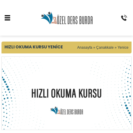
HIZLI OKUMA KURSU YENICE
Anasayfa
»
Çanakkale
»
Yenice