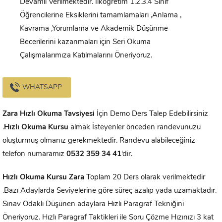
Devamlı Verilmektedir. İlköğretim 1.2.3.4 Sınıf
Öğrencilerine Eksiklerini tamamlamaları ,Anlama ,
Kavrama ,Yorumlama ve Akademik Düşünme
Becerilerini kazanmaları için Seri Okuma
Çalışmalarımıza Katılmalarını Öneriyoruz.
WHATSAPP
Zara
Hızlı Okuma Tavsiyesi
İçin Demo Ders Talep Edebilirsiniz
.
Hızlı Okuma Kursu
almak İsteyenler önceden randevunuzu
oluşturmuş olmanız gerekmektedir. Randevu alabileceğiniz
telefon numaramız
0532 359 34 41
‘dir.
Hızlı Okuma Kursu
Zara
Toplam 20 Ders olarak verilmektedir
.Bazı Adaylarda Seviyelerine göre süreç azalıp yada uzamaktadır.
Sınav Odaklı Düşünen adaylara Hızlı Paragraf Tekniğini
Öneriyoruz. Hızlı Paragraf Taktikleri ile Soru Çözme Hızınızı 3 kat