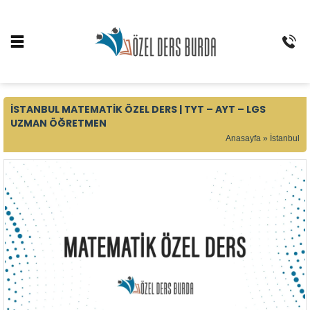
İSTANBUL MATEMATIK ÖZEL DERS | TYT – AYT – LGS
UZMAN ÖĞRETMEN
Anasayfa
»
İstanbul