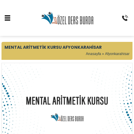
MENTAL ARITMETIK KURSU AFYONKARAHISAR
Anasayfa
»
Afyonkarahisar