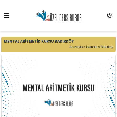
MENTAL ARITMETIK KURSU BAKIRKÖY
Anasayfa
»
İstanbul
»
Bakırköy