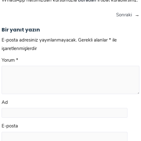
WhatsApp hattımızdan kursumuzla
buradan
irtibat kurabilirsiniz.
Sonraki
→
Bir yanıt yazın
E-posta adresiniz yayınlanmayacak.
Gerekli alanlar
*
ile
işaretlenmişlerdir
Yorum
*
Ad
E-posta