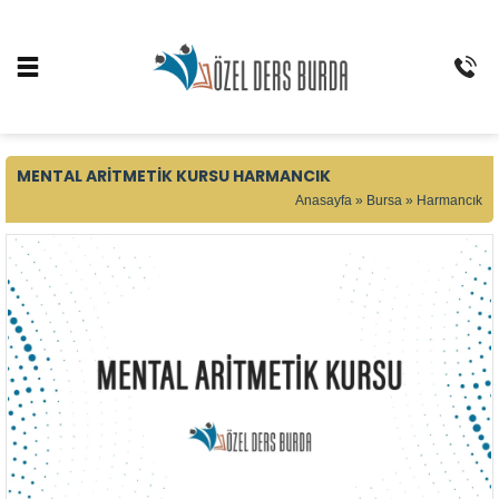
MENTAL ARITMETIK KURSU HARMANCIK
Anasayfa
»
Bursa
»
Harmancık