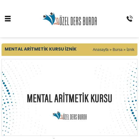
MENTAL ARITMETIK KURSU İZNIK
Anasayfa
»
Bursa
»
İznik