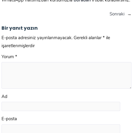
WhatsApp hattımızdan kursumuzla
buradan
irtibat kurabilirsiniz.
Sonraki
→
Bir yanıt yazın
E-posta adresiniz yayınlanmayacak.
Gerekli alanlar
*
ile
işaretlenmişlerdir
Yorum
*
Ad
E-posta