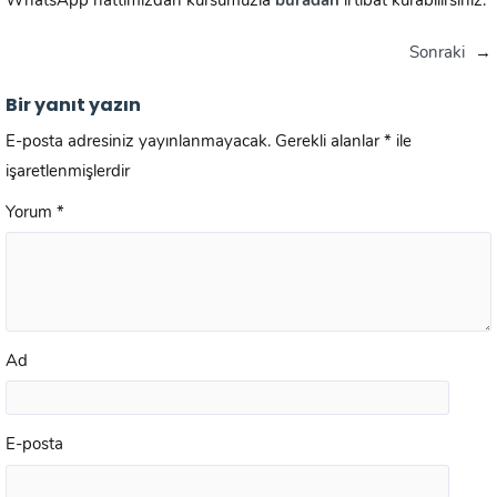
WhatsApp hattımızdan kursumuzla
buradan
irtibat kurabilirsiniz.
Sonraki
→
Bir yanıt yazın
E-posta adresiniz yayınlanmayacak.
Gerekli alanlar
*
ile
işaretlenmişlerdir
Yorum
*
Ad
E-posta