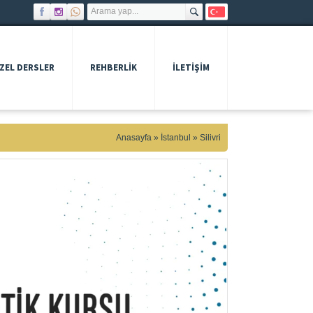
ZEL DERSLER
REHBERLIK
İLETİŞİM
Anasayfa
»
İstanbul
»
Silivri