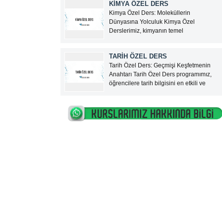
KİMYA ÖZEL DERS
hizmeti sunan, Türkiye genelinde
Kimya Özel Ders: Moleküllerin
güvenilir bir özel ders platformudur.
Dünyasına Yolculuk Kimya Özel
Google ve sosyal...
Derslerimiz, kimyanın temel
kavramlarından karmaşık kimyasal
reaksiyonlara kadar geniş bir yelpazede,
TARİH ÖZEL DERS
öğrencilere derinlemesine bir öğrenim
Tarih Özel Ders: Geçmişi Keşfetmenin
fırsatı sunuyor. Türkiye’nin en tecrübeli
Anahtarı Tarih Özel Ders programımız,
kimya öğretmenleri eşliğinde sunulan bu
öğrencilere tarih bilgisini en etkili ve
eğitim programı, lise ve üniversite hazırlık
anlaşılır şekilde sunmayı amaçlayan,
öğrencilerine,...
Türkiye’nin en yetkin tarih öğretmenleri
tarafından verilen birebir bir eğitim
sürecidir. İlköğretimden liseye, üniversite
hazırlıktan KPSS’ye kadar her seviyeden
öğrenciye...