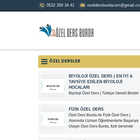
0532 359 34 41
ozeldersburdacom@gmail.c
ÖZEL DERSLER
BİYOLOJİ ÖZEL DERS | EN İYI &
TAVSIYE EDILEN BIYOLOJI
HOCALARI
Biyoloji Özel Ders | Türkiye Geneli Birebir
ve Online Biyoloji Dersi Biyoloji; TYT,
AYT, YKS, LGS, KPSS, ALES ve
FİZİK ÖZEL DERS
üniversite hazırlık süreçlerinde
Özel Ders Burda ile Fizik Özel Ders |
öğrencilerin en çok zorlandığı derslerden
Alanında Uzman Öğretmenlerle Başarıya
biridir.Ezbere dayalı gibi görünen ancak
Ulaşın Özel Ders Burda, fizik dersinde
yorum, analiz ve konu bütünlüğü
zorlanan öğrenciler için alanında uzman
gerektiren biyoloji dersinde...
öğretmenlerle birebir fizik özel ders