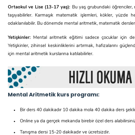
Ortaokul ve Lise (13-17 yaş):
Bu yaş grubundaki öğrenciler, m
taşıyabilirler. Karmaşık matematik işlemleri, kökler, yüzde
odaklanılabilir. Bu dönemde mental aritmetik, matematik dersleri i
Yetişkinler:
Mental aritmetik eğitimi sadece çocuklar için değ
Yetişkinler, zihinsel keskinliklerini artırmak, hafızalarını güç
için mental aritmetik kurslarına katılabilirler.
Mental Aritmetik kurs programı:
Bir ders 40 dakikadır 10 dakika mola 40 dakika ders şekli
Online ya da gerçek mekanda birebir özel ders alabilirsini
Tanışma dersi 15-20 dakikadır ve ücretsizdir.