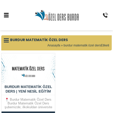
BURDUR MATEMATIK ÖZEL DERS
Anasayfa
»
burdur matematik özel dersEtiketi
BURDUR MATEMATIK ÖZEL
DERS | YENI NESIL EĞITIM
MODELI
Burdur Matematik Özel Ders
Burdur Matematik Özel Ders
şubemizde; ilkokuldan üniversite
ve kamu sınavlarına kadar tüm