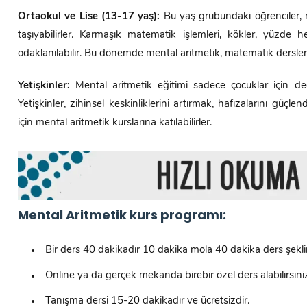
Ortaokul ve Lise (13-17 yaş):
Bu yaş grubundaki öğrenciler, m
taşıyabilirler. Karmaşık matematik işlemleri, kökler, yüzde
odaklanılabilir. Bu dönemde mental aritmetik, matematik dersleri i
Yetişkinler:
Mental aritmetik eğitimi sadece çocuklar için değ
Yetişkinler, zihinsel keskinliklerini artırmak, hafızalarını güç
için mental aritmetik kurslarına katılabilirler.
Mental Aritmetik kurs programı:
Bir ders 40 dakikadır 10 dakika mola 40 dakika ders şekli
Online ya da gerçek mekanda birebir özel ders alabilirsini
Tanışma dersi 15-20 dakikadır ve ücretsizdir.