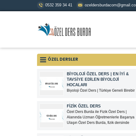
0532 359 34 41
ozeldersburdacom@gmail.c
ÖZEL DERSLER
BİYOLOJİ ÖZEL DERS | EN İYI &
TAVSIYE EDILEN BIYOLOJI
HOCALARI
Biyoloji Özel Ders | Türkiye Geneli Birebir
ve Online Biyoloji Dersi Biyoloji; TYT,
AYT, YKS, LGS, KPSS, ALES ve
FİZİK ÖZEL DERS
üniversite hazırlık süreçlerinde
Özel Ders Burda ile Fizik Özel Ders |
öğrencilerin en çok zorlandığı derslerden
Alanında Uzman Öğretmenlerle Başarıya
biridir.Ezbere dayalı gibi görünen ancak
Ulaşın Özel Ders Burda, fizik dersinde
yorum, analiz ve konu bütünlüğü
zorlanan öğrenciler için alanında uzman
gerektiren biyoloji dersinde...
öğretmenlerle birebir fizik özel ders