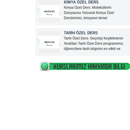
KİMYA ÖZEL DERS
hizmeti sunan, Türkiye genelinde
Kimya Özel Ders: Moleküllerin
güvenilir bir özel ders platformudur.
Dünyasına Yolculuk Kimya Özel
Google ve sosyal...
Derslerimiz, kimyanın temel
kavramlarından karmaşık kimyasal
reaksiyonlara kadar geniş bir yelpazede,
TARİH ÖZEL DERS
öğrencilere derinlemesine bir öğrenim
Tarih Özel Ders: Geçmişi Keşfetmenin
fırsatı sunuyor. Türkiye’nin en tecrübeli
Anahtarı Tarih Özel Ders programımız,
kimya öğretmenleri eşliğinde sunulan bu
öğrencilere tarih bilgisini en etkili ve
eğitim programı, lise ve üniversite hazırlık
anlaşılır şekilde sunmayı amaçlayan,
öğrencilerine,...
Türkiye’nin en yetkin tarih öğretmenleri
tarafından verilen birebir bir eğitim
sürecidir. İlköğretimden liseye, üniversite
hazırlıktan KPSS’ye kadar her seviyeden
öğrenciye...