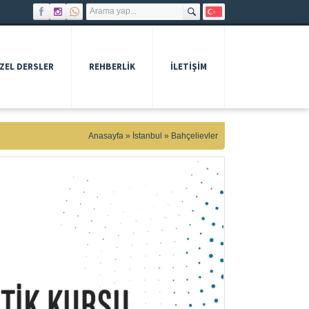
ZEL DERSLER
REHBERLIK
İLETİŞİM
Anasayfa
»
İstanbul
»
Bahçelievler